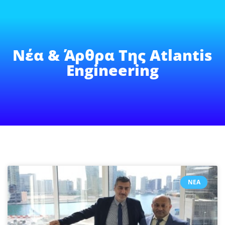
Νέα & Άρθρα Της Atlantis
Engineering
ΝΈΑ