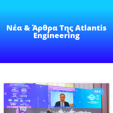
Νέα & Άρθρα Της Atlantis
Engineering
ΝΈΑ