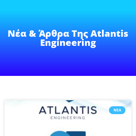
Νέα & Άρθρα Της Atlantis
Engineering
ΝΈΑ