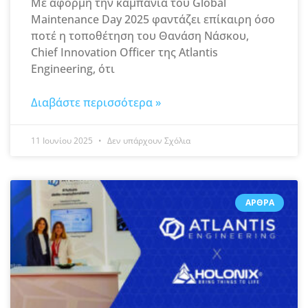
Με αφορμή την καμπάνια του Global
Maintenance Day 2025 φαντάζει επίκαιρη όσο
ποτέ η τοποθέτηση του Θανάση Νάσκου,
Chief Innovation Officer της Atlantis
Engineering, ότι
Διαβάστε περισσότερα »
11 Ιουνίου 2025
Δεν υπάρχουν Σχόλια
ΆΡΘΡΑ