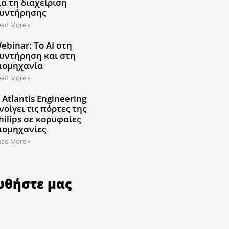
ια τη διαχείριση
υντήρησης
ead More »
ebinar: Το AI στη
υντήρηση και στη
ιομηχανία
ead More »
 Atlantis Engineering
νοίγει τις πόρτες της
hilips σε κορυφαίες
ιομηχανίες
ead More »
υθήστε μας