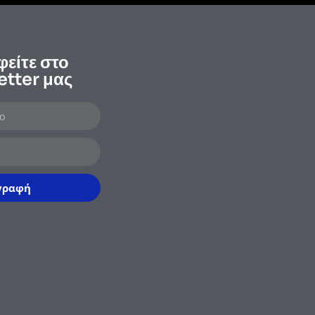
είτε στο
tter μας
γραφή