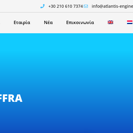
+30 210 610 7374
info@atlantis-engin
Εταιρία
Νέα
Επικοινωνία
FFRA