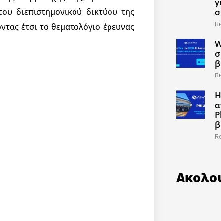
γ
 του διεπιστημονικού δικτύου της
σ
R
τας έτσι το θεματολόγιο έρευνας
W
σ
β
R
Η
α
P
β
R
Ακολο