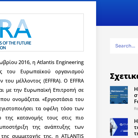
βρίου 2016, η Atlantis Engineering
ος του Ευρωπαϊκού οργανισμού
Σχετικ
ν του μέλλοντος (EFFRA). Ο EFFRA
Η
αι με την Ευρωπαϊκή Επιτροπή σε
σ
 που ονομάζεται «Εργοστάσια του
F
εγιστοποιήσει τα οφέλη τόσο των
R
 της κατανομής τους στις πιο
Η
 υποστήριξη της ανάπτυξης των
τ
τ
της συμμετοχής της, η ATLANTIS