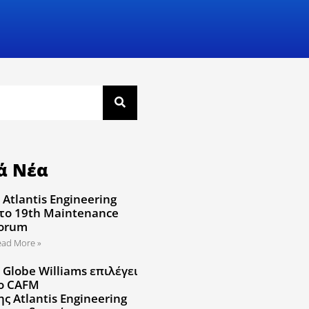
ά Νέα
 Atlantis Engineering
το 19th Maintenance
orum
ead More »
 Globe Williams επιλέγει
ο CAFM
ης Atlantis Engineering