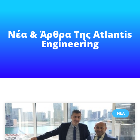
Νέα & Άρθρα Της Atlantis
Engineering
ΝΈΑ