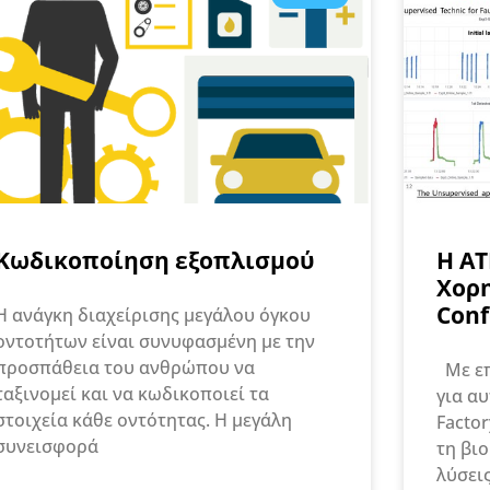
Κωδικοποίηση εξοπλισμού
Η AT
Χορη
Conf
Η ανάγκη διαχείρισης μεγάλου όγκου
οντοτήτων είναι συνυφασμένη με την
προσπάθεια του ανθρώπου να
Με επ
ταξινομεί και να κωδικοποιεί τα
για α
στοιχεία κάθε οντότητας. Η μεγάλη
Factor
συνεισφορά
τη βιο
λύσει