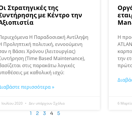
Οι Στρατηγικές της
Οργ
Συντήρησης με Κέντρο την
εται
Αξιοπιστία
Man
Περιεχόμενα Η Παραδοσιακή Αντίληψη
Η προ
Η Προληπτική πολιτική, εννοούμενη
ATLAN
σαν η Βάσει Χρόνου (λειτουργίας)
καρπο
Συντήρηση (Time Based Maintenance),
την ετ
βασίζεται στις παρακάτω λογικές
πρώτο
υποθέσεις με καθολική ισχύ:
Διαβά
Διαβάστε περισσότερα »
1 Ιουλίου 2020
Δεν υπάρχουν Σχόλια
6 Μαρτί
1
2
3
4
5