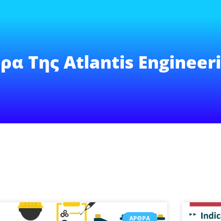
ρα Της Atlantis Engineer
ΆΡΘΡΑ