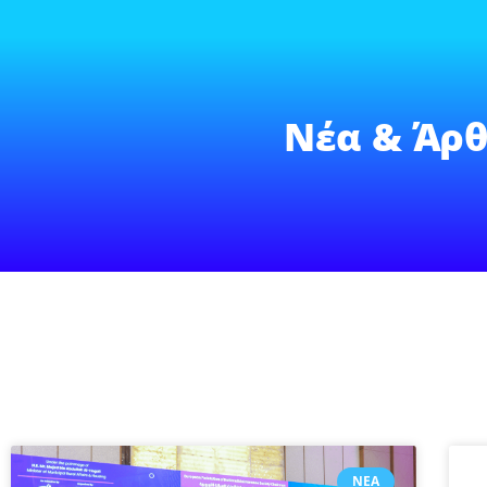
Νέα & Άρθ
ΝΈΑ