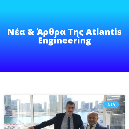
Νέα & Άρθρα Της Atlantis
Engineering
ΝΈΑ