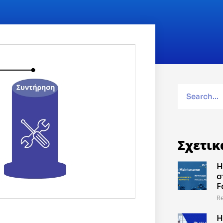
Σχετικ
Η
σ
F
R
Η