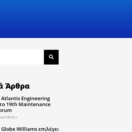
ά Άρθρα
 Atlantis Engineering
το 19th Maintenance
orum
ead More »
 Globe Williams επιλέγει