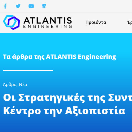
Προϊόντα
Έ
Τα άρθρα της ATLANTIS Engineering
Άρθρα
,
Νέα
Οι Στρατηγικές της Συν
Κέντρο την Αξιοπιστία