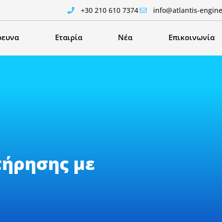
+30 210 610 7374
info@atlantis-engin
ρευνα
Εταιρία
Νέα
Επικοινωνία
τήρησης με