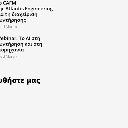
ο CAFM
ης Atlantis Engineering
ια τη διαχείριση
υντήρησης
ead More »
ebinar: Το AI στη
υντήρηση και στη
ιομηχανία
ead More »
υθήστε μας