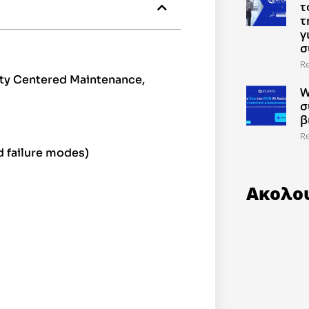
τ
τ
γ
σ
R
ility Centered Maintenance,
W
σ
β
R
ed failure modes)
Ακολο