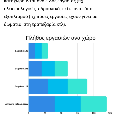
καταχωρούνται ανά είδος εργασίας (πχ
ηλεκτρολογικές, υδραυλικές) είτε ανά τύπο
εξοπλισμού (πχ πόσες εργασίες έχουν γίνει σε
δωμάτια, στη τραπεζαρία κτλ).